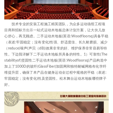
技术专业的安裝工程施工精英团队，为众多运动场馆工程项
目商和招标方出示一站式运动木地板总体计划方案，让大伙儿放
心舒心，再无顾虑。二手运动木地板(英语:Woodfloorsq)具备平稳
（表述:牢固稳定；沒有变化)性强、舒适度佳、长久耐磨损、减少
（reduce)噪声(声贝（dB))效果非常的好、维护保养非常容易等特
性。下边我详解下二手运动木地板所具备的特性。1）可靠性(The
stabilityof)坚固性二手运动木地板(英语:Woodfloorsq)产品构造中
加上了1000D的玻纤(GlassFiber)加固网和独特耐碱网格布化学纤
维提升层，确保了本产品在健身运动全过程中规格的平稳（表述:
牢固稳定；沒有变化)性及坚固性。松木舞台运动木地板哪些牌子
好。