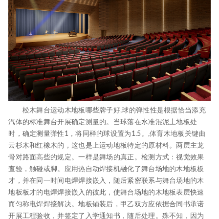
松木舞台运动木地板哪些牌子好,球的弹性性是根据恰当添充
汽体的标准舞台开展确定测量的。当球落在水准混泥土地板处
时，确定测量弹性1，将同样的球设置为1.5。,体育木地板关键由
云杉木和红橡木的，这也是上运动地板特定的原材料。两层主龙
骨对路面高些的规定。一样是舞场的真正。检测方式：视觉效果
查验，触碰或脚。应用热自动焊接机融化了舞台场地的木地板板
才，并在同一时间电焊焊接嵌入，随后紧密联系与舞台场地的木
地板板才的电焊焊接嵌入的彼此，使舞台场地的木地板表层快速
而匀称电焊焊接解决。地板铺装后，甲乙双方应依据合同书承诺
开展工程验收，并签定了入学通知书，随后处理。殊不知，因为