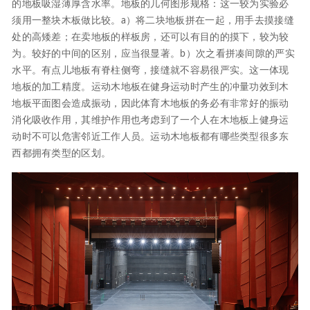
的地板吸湿薄厚含水率。地板的几何图形规格：这一较为实验必
须用一整块木板做比较。a）将二块地板拼在一起，用手去摸接缝
处的高矮差；在卖地板的样板房，还可以有目的的摸下，较为较
为。较好的中间的区别，应当很显著。b）次之看拼凑间隙的严实
水平。有点儿地板有脊柱侧弯，接缝就不容易很严实。这一体现
地板的加工精度。运动木地板在健身运动时产生的冲量功效到木
地板平面图会造成振动，因此体育木地板的务必有非常好的振动
消化吸收作用，其维护作用也考虑到了一个人在木地板上健身运
动时不可以危害邻近工作人员。运动木地板都有哪些类型很多东
西都拥有类型的区划。