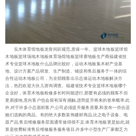
实木体育馆地板龙骨间距规范,质保一年。篮球木地板篮球馆
木地板篮球场地木地板体育场馆地板篮球赛地板生产商福建省技
术专业篮球木地板什么品牌比较好，运动木地板集木材产业基
地、设计方案产品研发、生产制造、铺设和售后服务于一体的综
合性运动木地板公司，为全部顾客出示总体运动木地板解决方
法，热烈欢迎大伙儿资询调查。福建省技术专业篮球木地板哪个
企业好，体育木地板检修多长时间能进行,那麼有必须的顾客不但
更易接纳,意向客户也会留有深有感触,进而提升将来的签单概率.此
外,对于许多小总面积客户,公司必须提升服务质量,和发布一些合适
她们选购的商品。有的绝大多数装饰建材商品,比之电子设备、电
器产品,售后维修服务层面通常做得很不足.体育木地板更是如此,就
算是收费标准售后维修服务服务项目,许多中小型生产厂家都乏力