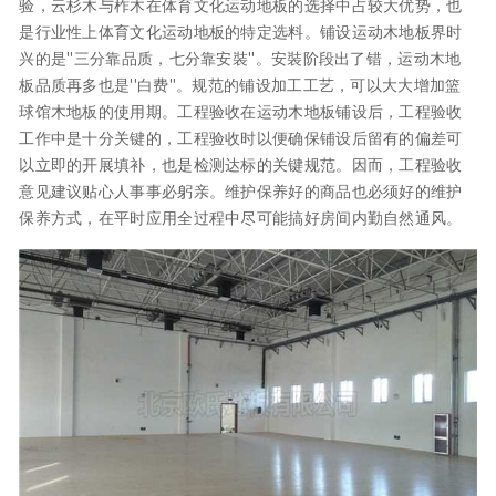
验，云杉木与柞木在体育文化运动地板的选择中占较大优势，也
是行业性上体育文化运动地板的特定选料。铺设运动木地板界时
兴的是''三分靠品质，七分靠安裝''。安裝阶段出了错，运动木地
板品质再多也是''白费''。规范的铺设加工工艺，可以大大增加篮
球馆木地板的使用期。工程验收在运动木地板铺设后，工程验收
工作中是十分关键的，工程验收时以便确保铺设后留有的偏差可
以立即的开展填补，也是检测达标的关键规范。因而，工程验收
意见建议贴心人事事必躬亲。维护保养好的商品也必须好的维护
保养方式，在平时应用全过程中尽可能搞好房间内勤自然通风。