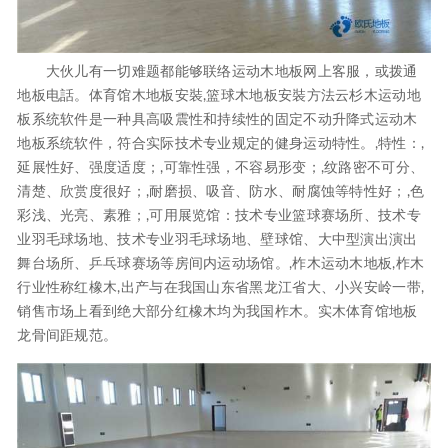
大伙儿有一切难题都能够联络运动木地板网上客服，或拨通
地板电話。体育馆木地板安裝,篮球木地板安裝方法云杉木运动地
板系统软件是一种具高吸震性和持续性的固定不动升降式运动木
地板系统软件，符合实际技术专业规定的健身运动特性。,特性：,
延展性好、强度适度；,可靠性强，不容易形变；,纹路密不可分、
清楚、欣赏度很好；,耐磨损、吸音、防水、耐腐蚀等特性好；,色
彩浅、光亮、素雅；,可用展览馆：技术专业篮球赛场所、技术专
业羽毛球场地、技术专业羽毛球场地、壁球馆、大中型演出演出
舞台场所、乒乓球赛场等房间内运动场馆。,柞木运动木地板,柞木
行业性称红橡木,出产与在我国山东省黑龙江省大、小兴安岭一带,
销售市场上看到绝大部分红橡木均为我国柞木。实木体育馆地板
龙骨间距规范。