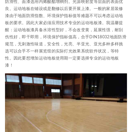
防滑性、面漆选用丙烯酸酯增稠剂。光源映射度等层面的表面优
良。运动地板在铺设或是翻修以后要开展上漆。一般的家居装修
漆由于地面防滑指数、环境保护指标值等难题不可以考虑运动地
板的要求。因此大家必须应用技术专业的运动地板漆。我温馨提
醒：运动地板漆具备水溶性型好，不会改变黄，延展性强，耐刮
伤性好，即干即用，环境保护指标值高，合乎DIN18032地面防滑
规范，无刺激性味道，安全性，光亮、半亚光、亚光多种多样挑
选可以合乎不一样展览馆的实际灯光效果系统软件状况，等特
性。因此要想增加运动地板使用期一定要选择专业的运动地板
漆！