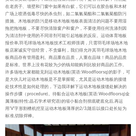
在老房子、墙壁和门窗中如果有白蚁，它们可以在胶合板和木材
广场上喷洒低毒尽快的杀虫剂，如二氯氰菊酯和二氯氰菊酯防污
措施、木地板的防污是移动木地板地板表面清洁的问题不要用湿
拖把拖地板，不要尽快清除窗户和窗户，不要使用任何洗涤剂因
为清洁剂中使用的不同溶剂可能引起地板的反应。运动体育地板
报价单,羽毛球场地木地板技术工程师强调，只需羽毛球场地木地
板店家诚实守信经营，不贪爆利，我们得允许其羽毛球场地木地
板商品存有管用盈利。商品重在品质，人重在品味！商品的品质
是标准。世界上没有花较为少的钱却能购到比较好商品的工作。
许多场地大家都能见到运动木地板(英语:Woodfloorsq)的影子，可
是大伙儿对运动木地板是不是掌握呢，尤其是运动木地板的接缝
处技术性是如何处理的，下边我详解下运动木地板接缝处解决的
操作步骤（procedure)。待黏合运动木地板(英语:Woodfloorsq)金
属薄板(特性:晶石学术研究语)的缩小黏合剂彻底硬底化后,再运
用'V'字形割槽机挖至运动木地板薄厚的2/3,随后以接口处长短为
标准,切除焊棒。