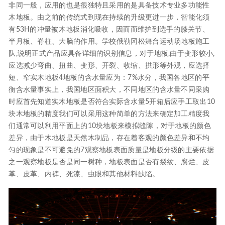
非同一般，应用的也是很独特且采用的是具备技术专业多功能性
木地板。由之前的传统式到现在持续的升级更进一步，智能化须
有53H的冲量被木地板消化吸收，因而而维护到选手的膝关节、
半月板、脊柱、大脑的作用。学校俄勒冈松舞台运动场地板施工
队,说明正式产品应具备详细的识别信息，对于地板,由于变形较小,
应选减少弯曲、扭曲、变形、开裂、收缩、拱形等外观，应选择
短、窄实木地板4地板的含水量应为：7%水分，我国各地区的平
衡含水量事实上，我国地区面积大，不同地区的含水量不同采购
时应首先知道实木地板是否符合实际含水量5开箱后应手工取出10
块木地板的精度我们可以采用这种简单的方法来确定加工精度我
们通常可以利用平面上的10块地板来模拟缝隙，对于地板的颜色
差异，由于木地板是天然木制品，存在着客观的颜色差异和不均
匀的现象是不可避免的7观察地板表面质量是地板分级的主要依据
之一观察地板是否是同一树种，地板表面是否有裂纹、腐烂、皮
革、皮革、内裤、死漆、虫眼和其他材料缺陷。