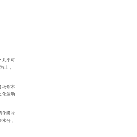
？几乎可
前为止，
育场馆木
文化运动
消化吸收
来水分，