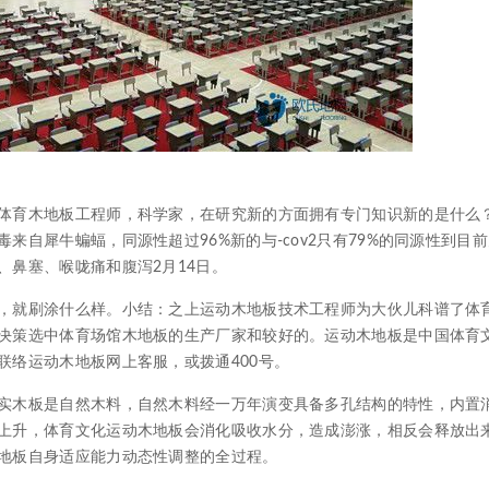
育木地板工程师，科学家，在研究新的方面拥有专门知识新的是什么
自犀牛蝙蝠，同源性超过96%新的与-cov2只有79%的同源性到目
、鼻塞、喉咙痛和腹泻2月14日。
就刷涂什么样。小结：之上运动木地板技术工程师为大伙儿科谱了体
决策选中体育场馆木地板的生产厂家和较好的。运动木地板是中国体育
联络运动木地板网上客服，或拨通400号。
木板是自然木料，自然木料经一万年演变具备多孔结构的特性，内置
上升，体育文化运动木地板会消化吸收水分，造成澎涨，相反会释放出
地板自身适应能力动态性调整的全过程。