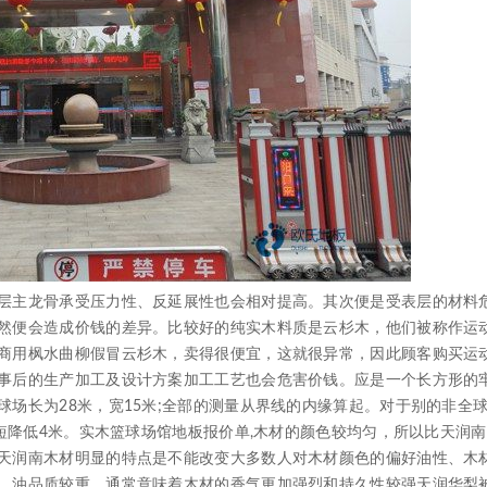
主龙骨承受压力性、反延展性也会相对提高。其次便是受表层的材料
然便会造成价钱的差异。比较好的纯实木料质是云杉木，他们被称作运
商用枫水曲柳假冒云杉木，卖得很便宜，这就很异常，因此顾客购买运
事后的生产加工及设计方案加工工艺也会危害价钱。应是一个长方形的
场长为28米，宽15米;全部的测量从界线的内缘算起。对于别的非全
长短降低4米。实木篮球场馆地板报价单,木材的颜色较均匀，所以比天润
天润南木材明显的特点是不能改变大多数人对木材颜色的偏好油性、木
，油品质较重，通常意味着木材的香气更加强烈和持久性较强天润华梨