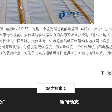
力能操纵在0.57，这是一个较为理想化的摩擦阻力标值。小结：之上
作用专业技能。大伙儿能够依据自身的实际要求来决策选中运动木地板
造行业的中国品牌。大伙儿有一切难题都能够联络运动木地板网上客服
面材料开展优选，务必挑选硬软适度、形变量轻度、长纤维组织（不容易
板的载荷特点，对选手的健身运动可靠性也具有了关键的确保功效。例
下一篇
站内搜索
我们
新闻动态