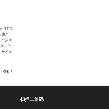
运动木地
的生产厂
，或拨通
起刺）的
如技术专
：没有了
扫描二维码