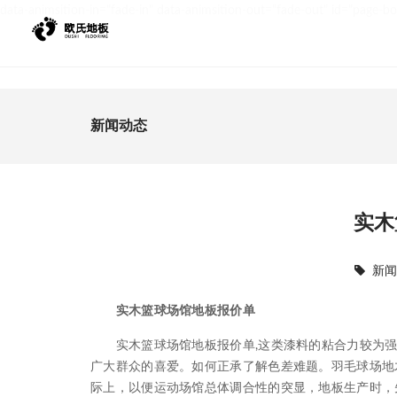
data-animsition-in="fade-in" data-animsition-out="fade-out" id="page-b
新闻动态
实木
新
实木篮球场馆地板报价单
实木篮球场馆地板报价单,这类漆料的粘合力较为强
广大群众的喜爱。如何正承了解色差难题。羽毛球场地
际上，以便运动场馆总体调合性的突显，地板生产时，