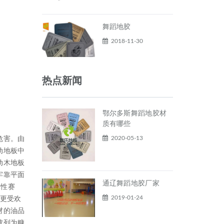
舞蹈地胶
2018-11-30
热点新闻
鄂尔多斯舞蹈地胶材
质有哪些
2020-05-13
危害。由
动地板中
动木地板
牢靠平面
通辽舞蹈地胶厂家
球性赛
2019-01-24
南更受欢
材的油品
被列为糠