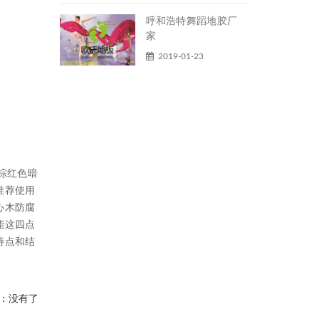
呼和浩特舞蹈地胶厂
家
2019-01-23
棕红色暗
推荐使用
心木防腐
能这四点
特点和结
：没有了