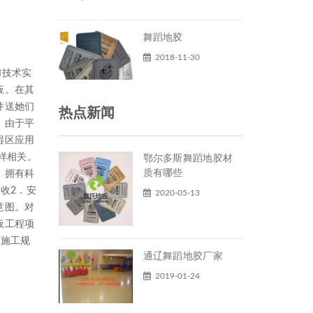
舞蹈地胶
2018-11-30
和技术实
板。在其
并送她们
热点新闻
，由于平
湿区应用
样相关。
鄂尔多斯舞蹈地胶材
质有哪些
，拥有科
收2．安
2020-05-13
意图。对
板工程项
程施工规
通辽舞蹈地胶厂家
2019-01-24