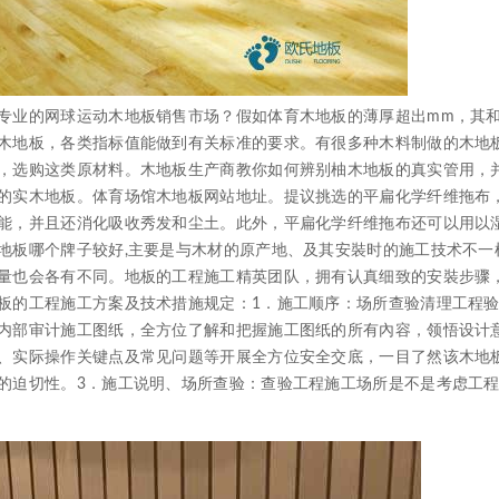
业的网球运动木地板销售市场？假如体育木地板的薄厚超出mm，其
木地板，各类指标值能做到有关标准的要求。有很多种木料制做的木地
，选购这类原材料。木地板生产商教你如何辨别柚木地板的真实管用，
的实木地板。体育场馆木地板网站地址。提议挑选的平扁化学纤维拖布
能，并且还消化吸收秀发和尘土。此外，平扁化学纤维拖布还可以用以
地板哪个牌子较好,主要是与木材的原产地、及其安裝时的施工技术不一
量也会各有不同。地板的工程施工精英团队，拥有认真细致的安裝步骤
板的工程施工方案及技术措施规定：1．施工顺序：场所查验清理工程验
内部审计施工图纸，全方位了解和把握施工图纸的所有內容，领悟设计
、实际操作关键点及常见问题等开展全方位安全交底，一目了然该木地
的迫切性。3．施工说明、场所查验：查验工程施工场所是不是考虑工