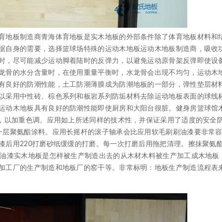
地板制造商青海体育地板是实木地板的外部条件除了体育地板材料和
据自身的需要，选择篮球场特殊的运动木地板运动木地板制造商，吸收
时，尽可能减少运动脚着陆时的反弹力，以避免运动原骨架反弹即使设
龙骨的水分含量时，在使用重量平衡时，水龙骨会出现不均匀，运动木
有良好的防潮性能，土工防潮薄膜成为防潮地板的一部分，弹性垫层材
以采用中性砖、棕色系列和板岩系列防垢材料去除运动地板表面的球线
运动木地板具有良好的防潮性能即使厨房和大阳台很脏。健身房篮球馆
遍，以加重色调。应用如上所述同样的技术性，并保证采用了适度的安全
一层聚氨酯涂料。应用长摇杆的滚子轴承会比应用软毛刷刷油漆要非常
漆后用220打磨砂纸缓缓的打磨。每一次打磨后用拖把清理。擦抹聚氨
刷油漆实木地板是怎样被生产制造出去的从木材木料被生产加工成木地板
加工厂的生产制造和地板厂的窑干等。非常标明：地板生产制造流程表