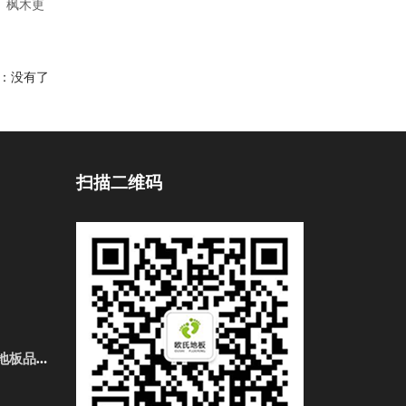
，枫木更
：没有了
扫描二维码
3、购买俄勒冈松舞台体育场馆地板品牌