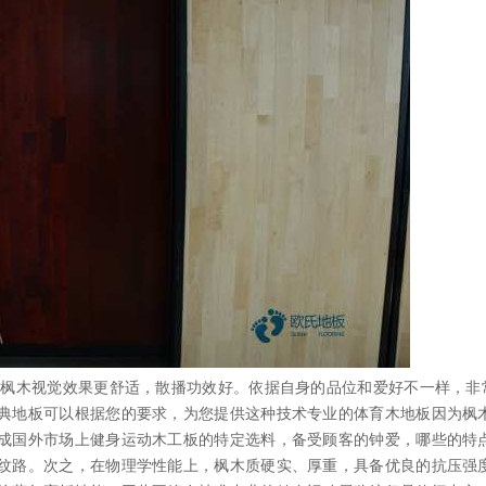
枫木视觉效果更舒适，散播功效好。依据自身的品位和爱好不一样，非
典地板可以根据您的要求，为您提供这种技术专业的体育木地板因为枫
成国外市场上健身运动木工板的特定选料，备受顾客的钟爱，哪些的特
纹路。次之，在物理学性能上，枫木质硬实、厚重，具备优良的抗压强