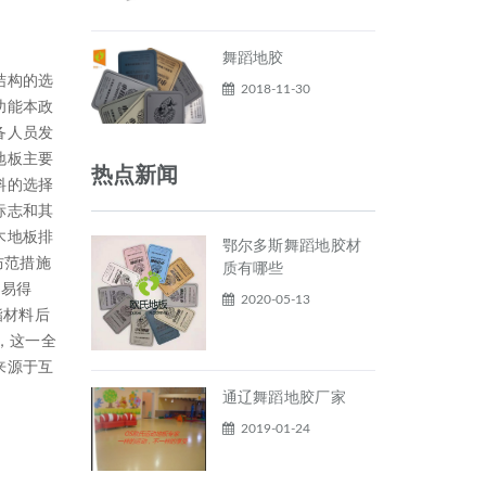
舞蹈地胶
结构的选
2018-11-30
功能本政
备人员发
地板主要
热点新闻
料的选择
标志和其
木地板排
鄂尔多斯舞蹈地胶材
防范措施
质有哪些
容易得
2020-05-13
酯材料后
，这一全
来源于互
通辽舞蹈地胶厂家
2019-01-24