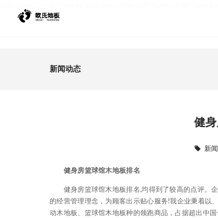
data-animsition-in="fade-in" data-animsition-out="fade-out" id="page-b
新闻动态
健身
新
健身房篮球馆木地板排名
健身房篮球馆木地板排名,均得到了较高的点评。企
的经营管理理念，为顾客出示贴心服务!我企业秉着以
动木地板、篮球馆木地板种的领跑商品，占据超出中国