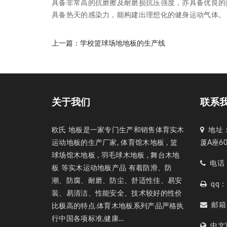
具备非常高的抗磨擦及耐磨损抗压强度，亦具备优良的
具备热天的感染力，能构建出理想化的健身运动气体。
上一篇：
学校篮球场地地板的生产线
关于我们
联系
欧氏 地板是一家专门生产和销售体育实木
地址：
运动地板的生产厂家, 体育馆木地板 , 篮
厦A座6
球场馆木地板 , 羽毛球木地板 , 舞台木地
电话：1
板 等实木运动地板产品 有着防滑、防
潮、防腐、耐磨、防尘、舒适性佳、易安
qq：1
装、易清洁、性能安全、技术较好的性价
邮箱：1
比极高的特点.体育木地板系列产品严格执
行中国各项标准,健康...
中文官网