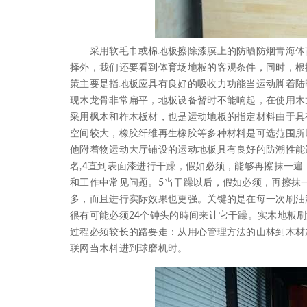
采用软毛巾或棉地板擦除漆膜上的防晒防烟青海体育
择外，我们还要看到体育场地板的客观条件，同时，根
策主要是指地板应具有良好的吸收力功能当运动脚着陆
现木龙骨非常扁平，地板设备暂时不能响起，在使用木
采用枫木和柞木板材，也是运动地板的指定材料由于具
空间较大，橡胶纤维再生橡胶等多种材料是可选范围所
他附着物运动大厅铺设的运动地板具有良好的防潮性能
名,4直到表面漆进行干躁，假如必须，能够再擦抹一
和工作中常见问题。5当干躁以后，假如必须，再擦抹
多，而且进行实际效果也更强。关键的是在每一次刷油
很有可能必须24个钟头的時间来让它干躁。实木地板
过程必须较长的路要走：从用心管理方法的山林到木材
联网当木料进到球磨机时。