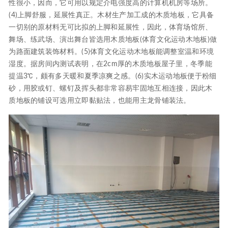
性很小，因而，它可用以规定介电强度高的计算机机房等场所。
(4)上脚舒服，延展性真正。木材生产加工成的木质地板，它具备
一切别的原材料无可比拟的上脚和延展性，因此，体育场馆所、
舞场、练武场、演出舞台皆选用木质地板(体育文化运动木地板)做
为路面建筑装饰材料。(5)体育文化运动木地板能调整室温和环境
湿度。据房间内测试表明，在2cm厚的木质地板屋子里，冬季能
提温3℃，颇有多天暖和夏季凉爽之感。(6)实木运动地板便于粉细
砂，用胶或钉、螺钉及挥头都非常容易牢固地互相连接，因此木
质地板的铺设可选用立即黏贴法，也能用主龙骨铺装法。