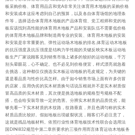
板采购价格、体育用品店和党A非常关注体育用木地板的采购价格
和安装成本这应考虑到自己的预算，以及各自体育场馆的地理条
件等，选择适合体育用木地板的产品体育馆、党工程师和党的地
板应该找到高性能的体育用木地板产品和安装队伍不需要低价格
的体育用木地板品牌和制造商专业的安装、体育用木地板的安装
和安装是非常重要的。弹性运动场木地板的排名,体育运动木地板
的抗压强度及抗压强度是结构力学性能的关键反映实木板运动地
板生产厂家说顾客见到销售市场上诸多的较好的运动地板，千万
别头晕眼花，心不确定。也不必见到价格便宜，样式漂亮就急着
去挑选，这种都仅仅挑选实木板运动地板的毛皮规定，为关键的
還是看品质与性价比高怎样。由于如今销售市场上面有许多仿冒
的店家，应用伪劣的实木材质换句话说压根就并不是实木材质假
冒高品质的实木材质，其次便是挑选地板的规格型号规格不配
搭，也会给安裝导致一定的危害。分辨实木材质的品质优劣，能
够先看一下实木材质的木纹路，纹路垂直，并且色调匀称的实木
材质品质比较好。假如地板出現破裂状况，顾客们不必注意了，
这就是残品地板材料。依照行业性体育地板技术性联合会选用法
国DINl832规范中第二章所要求的三项作用而言体育运动木地板务