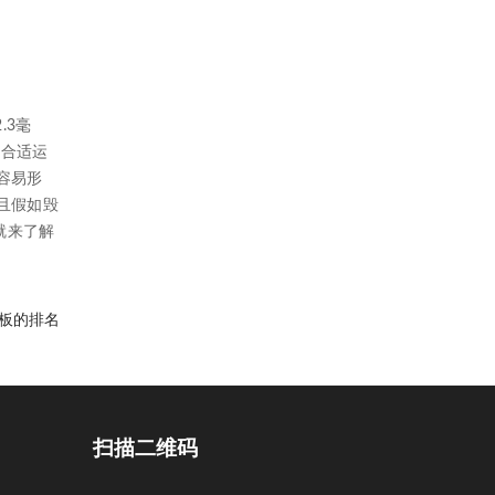
.3毫
更合适运
容易形
且假如毁
就来了解
板的排名
扫描二维码