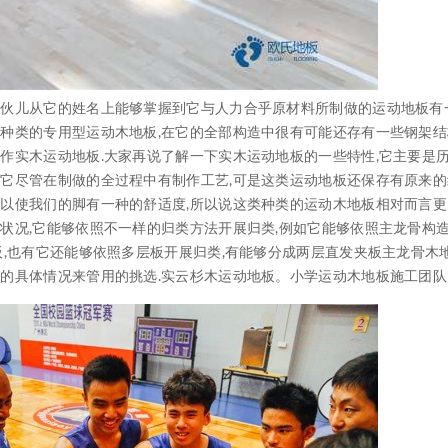
伙儿从它的姓名上能够掌握到它与人力合乎原材料所制做的运动地板有
动种类的专用型运动木地板,在它的全部构造中很有可能还存有一些钢架
作实木运动地板.大家再说了解一下实木运动地板的一些特性,它主要是
它尽管在制做的全过程中有制作工艺,可是这类运动地板还保存有原来的
可以使我们的脚有一种的舒适度,所以说这类种类的运动木地板相对而言
状况,它能够依照不一样的归类方法开展归类,例如它能够依照主龙骨构
板,也有它还能够依照多层板开展归类,有能够分成两层直发夹板主龙骨木
身的具体情况来管用的挑选.实云杉木运动地板。小学运动木地板施工团队