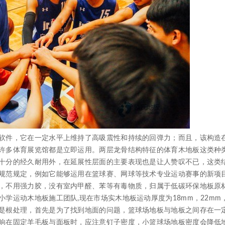
件，它在一定水平上维持了高吸震性和持续的回弹力；而且，该构造
许多体育展览馆都是立即运用。两层龙骨结构特征的体育木地板这类种
十分的经久耐用外，在延展性层面的主要表现也是让人赞叹不已，这类
规范规定，例如它能够运用在篮球赛、网球等技术专业运动赛事的新项
，不用强力胶，没有室内甲醛、苯等有毒物质，归属于低碳环保地板原
学运动木地板施工团队,现在市场实木地板运动厚度为18mm，22mm
是根处理，首先是为了找到地面的问题，篮球场地板与地板之间存在一
响在固定羊毛板与面板时，应注意钉子密度，小篮球场地板密度会降低