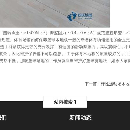
承重：≥1500N；5）摩擦阻力：0.4～0.6；6）规范竖直形变：≥2
准规定。体育场馆如何保养篮球木地板一般的靠谱体育场馆选用的全是
让选手能够获得更强的充分发挥，有适度的滑动摩擦力，高吸震特性，不
复杂，因此维护保养也不可以疏忽。,由于体育木地板的质量较好的，并
费都不低，那麼篮球场地的工作员就应当维护好篮球赛地板，如今大家
下一篇：
弹性运动场木地
站内搜索
我们
新闻动态