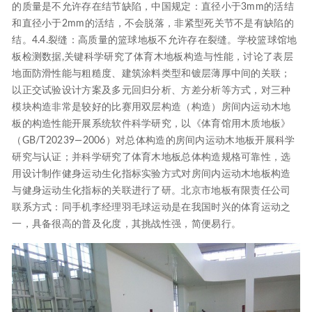
的质量是不允许存在结节缺陷，中国规定：直径小于3mm的活结
和直径小于2mm的活结，不会脱落，非紧型死关节不是有缺陷的
结。4.4.裂缝：高质量的篮球地板不允许存在裂缝。学校篮球馆地
板检测数据,关键科学研究了体育木地板构造与性能，讨论了表层
地面防滑性能与粗糙度、建筑涂料类型和镀层薄厚中间的关联；
以正交试验设计方案及多元回归分析、方差分析等方式，对三种
模块构造非常是较好的比赛用双层构造（构造）房间内运动木地
板的构造性能开展系统软件科学研究，以《体育馆用木质地板》
（GB/T20239—2006）对总体构造的房间内运动木地板开展科学
研究与认证；并科学研究了体育木地板总体构造规格可靠性，选
用设计制作健身运动生化指标实验方式对房间内运动木地板构造
与健身运动生化指标的关联进行了研。北京市地板有限责任公司
联系方式：同手机李经理羽毛球运动是在我国时兴的体育运动之
一，具备很高的普及化度，其挑战性强，简便易行。