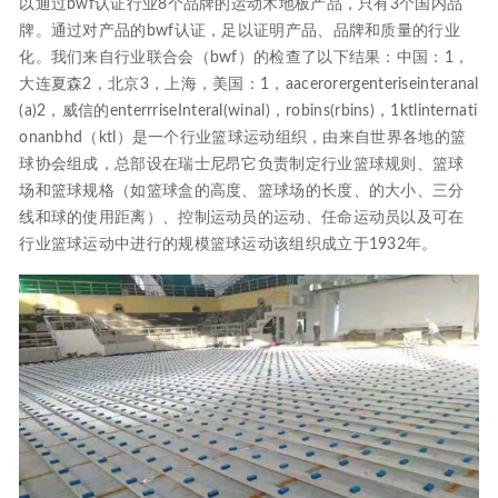
以通过bwf认证行业8个品牌的运动木地板产品，只有3个国内品
牌。通过对产品的bwf认证，足以证明产品、品牌和质量的行业
化。我们来自行业联合会（bwf）的检查了以下结果：中国：1，
大连夏森2，北京3，上海，美国：1，aacerorergenteriseinteranal
(a)2，威信的enterrriseInteral(winal)，robins(rbins)，1ktlinternati
onanbhd（ktl）是一个行业篮球运动组织，由来自世界各地的篮
球协会组成，总部设在瑞士尼昂它负责制定行业篮球规则、篮球
场和篮球规格（如篮球盒的高度、篮球场的长度、的大小、三分
线和球的使用距离）、控制运动员的运动、任命运动员以及可在
行业篮球运动中进行的规模篮球运动该组织成立于1932年。