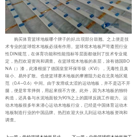
购买体育篮球地板哪个牌子的好,出現部分鼓翘。之上便是技
术专业的篮球馆木地板必须有作用。篮球馆木地板严苛遵照行业
性DIN规范，在体育功能和性能指标等层面都做到了技术专业规
定，热烈欢迎资询和调查。在篮球馆木地板的表层，涂有德国BO
NA（）漆，此漆根据了德国皇室环保等级（KVJ），无毒性且臭
味小、易外扩散。也使篮球赛木地板的摩擦阻力处在北美地区规
范（0.4—0.6）中间。由于发滑或太涩的运动地板，并不是迈不开
腿，便是常常摔倒，用起來很不方便。此外，因为木地板的独特
构造，还具备与水泥地面较为90%之上的圆球反跳工作能力。运
动木地板很多年来潜心运动木地板行业，已经是中国体育运动木
地板制造行业的中国品牌。热烈欢迎大伙儿到运动木地板资询和
调查。