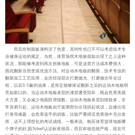
而且控制面板漆料没了色度，其特性也已不可以考虑技术专
业健身运动的规定。当然，体育场馆木地板假如出現了之上这种
状况，那能够考虑到再次拆换地板，可是这类方法成本费很大，
因此翻新当然变成优选方法。对运动木地板的翻新，技术专业的
翻新加工工艺应用，会历经深层次打磨抛光、打磨抛光等全过
程，以后3-5遍的油漆，是肯定能够保证翻新之后的运动木地板明
亮如新口的。当运动木地板表层的漆层遭受毁坏，既会危害美观
大方度，又会减少地面防滑指数。运动木地板表层刮痕较多，非
常容易引起。运动木地板由于返潮部分出現拱起状况，边缘出現
打卷等难题，会危害选手的训炼，比较严重得话危害场中充分发
挥，达不上理想化的考试成绩。一般来说。购买体育篮球地板哪
个牌子的好,因为bwf认证标准很高，而且审核也很严格，现在可