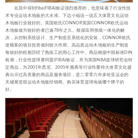
在其中得到fiba(FIBA)验证强烈推荐的，也意味着了行业性技
术专业运动木地板的大水准。下边小福说一说五大体育文化运动
木地板行业较好的。英国欧氏CONNOR英国CONNOR欧氏运动
木地板做为较好的者已逾78年之久。根据应用彻底一体化的解
决，从控制系统设计、生产制造至系统化的安裝，CONNOR欧氏
使顾客的项目投资做到较大作用。高品质运动木地板的生产制造
每较好的程都历经了熟练工的用心工作中。商品根据中国标准DIN
检测，行业性篮球赛同盟(FIBA)验证，并为英国NBA篮球研究会特
定商品，为2001年悉尼、2005年雅典等行业性重特大体育文化盛
典出示过高质量的商品及服务项目，是二零零六年多哈亚运会的
关键展览馆运动木地板经销商。购买体育篮球地板哪个牌子的
好。