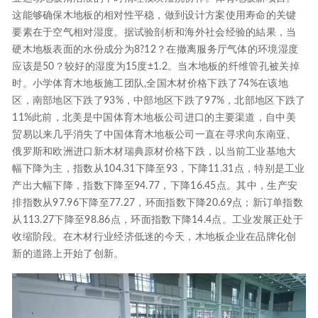
这能够确保木地板的相对性平稳，做到设计方案使用寿命的关键
要素在于空气相对湿度。据试验剖析和海外社会经验的結果，当
硬木地板表面的水份成分为8?12？在撤离服务厅气体的环境湿度
应该是50？较好的湿度为15度±1.2。当木地板的纤维管孔被关掉
时。小学体育木地板施工团队,全国木材价格下跌了74%在该地
区，南部地区下跌了93%，中部地区下跌了97%，北部地区下跌了
11%此前，北美是中国体育木地板公司进口的主要渠道，自中美
贸易以来几乎消失了中国体育木地板公司一直在寻求向东南亚、
俄罗斯和欧洲进口新木材瑞典原材价格下跌，以当前工业基地大
幅下降为主，指数从104.31下降至93，下降11.31点，特别是工业
产出大幅下降，指数下降至94.77，下降16.45点。其中，生产安
排指数从97.96下降至77.27，环面指数下降20.69点；新订单指数
从113.27下降至98.86点，环面指数下降14.4点。工业发展正处于
收缩阶段。在木材行业经济低迷的今天，木地板企业在品牌化创
新的道路上开始了创新。