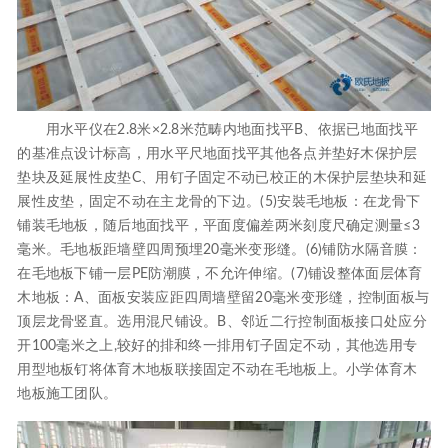
用水平仪在2.8米×2.8米范畴内地面找平B、依据已地面找平
的基准点设计标高，用水平尺地面找平其他各点并垫好木保护层
垫块及延展性皮垫C、用钉子固定不动已校正的木保护层垫块和延
展性皮垫，固定不动在主龙骨的下边。(5)安裝毛地板：在龙骨下
铺装毛地板，随后地面找平，平面度偏差两米刻度尺确定测量≤3
毫米。毛地板距墙壁四周预埋20毫米变形缝。(6)铺防水隔音膜：
在毛地板下铺一层PE防潮膜，不允许伸缩。(7)铺设整体面层体育
木地板：A、面板安装应距四周墙壁留20毫米变形缝，控制面板与
顶层龙骨竖直。选用混尺铺设。B、邻近二行控制面板接口处应分
开100毫米之上,较好的排和终一排用钉子固定不动，其他选用专
用型地板钉将体育木地板联接固定不动在毛地板上。小学体育木
地板施工团队。