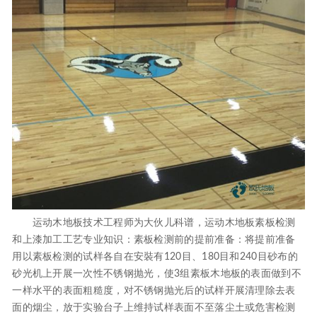
运动木地板技术工程师为大伙儿科谱，运动木地板素板检测
和上漆加工工艺专业知识：素板检测前的提前准备：将提前准备
用以素板检测的试样各自在安裝有120目、180目和240目砂布的
砂光机上开展一次性不锈钢抛光，使3组素板木地板的表面做到不
一样水平的表面粗糙度，对不锈钢抛光后的试样开展清理除去表
面的烟尘，放于实验台子上维持试样表面不至落尘土或危害检测