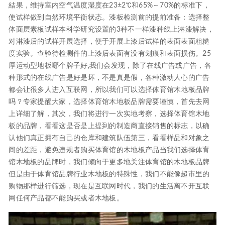
結果，维持室内空气温度湿度在23±2℃和65%～70%的标准下，
使试样做到自然环境平衡状态。漆板检测前的提前准备：选择整
体面层素板试样本科学研究设置的3种不一样漆种线上淋漆解决，
对淋漆后的试样开展选择，便于开展上漆后试样的表面表面粗糙
度实验。查验待检测件的上漆后表面有没有划痕和表面损伤。25
厚运动型地板哪个牌子好,我们会发现，除了在线广告或广告，各
种形式的在线广告是好是坏，不是真是假，各种激动人心的广告
都会让很多人进入互联网，所以我们可以选择体育馆木地板品牌
吗？专家提醒大家，选择体育馆木地板品牌需要谨慎，首先去网
上详细了解，其次，我们将进行一次实地考察，选择体育馆木地
板的品牌，看看这是否是上提到的制造商直接销售的标志，以确
认他们真正拥有自己的仓库和建筑队伍第三，看看样品和对象之
间的差距，避免违规者购买体育馆的木地板产品当我们选择体育
馆木地板的品牌时，我们倾向于更多地关注体育馆的木地板品牌
但是由于体育馆品牌行业木地板的特殊性，我们不能像超市里的
购物那样进行筛选，现在是互联网时代，我们的生活离不开互联
网任何产品都不能购买或者木地板。