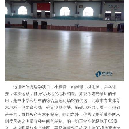
适用轻体育运动项目，小投资，如网球，羽毛球，乒乓球
赛，体操运动，健身等场地的地板构造。并能考虑光场所的作
用，是中小学和初中的综合型运动场馆的优选。北京市专业体育
木地板一般要多少钱，确定测量空缺。触碰地板缝，看一下她们
是平的，而且务必有木有提高。除此之外，你需要提前准备两米
刻度尺确定测量各楼中间的差别。的一切正常空隙是低于0.5毫
米。确定测量好多个地区，要是达标率是确保上边80·R体育木地