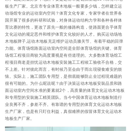
板生产厂家。北京市专业体育木地板一般要多少钱，怎样建立运
动场馆专业的运动室内空间？体育文化专家，专家学者在世界各
国开展了很多的科研和试验，对身体运动结构力学和各种各样体
育比赛的特性，更改了原先一般的修路构造，使路面更合乎体育
文化运动的规定恶件和维护体育文化较好的人才。购买运动场地
木地板牌子,运动木地板充足维护运动员膝关节、有着平稳的回弹
力能。体育场馆路面运动室内空间是全部体育场馆的关键。体育
场馆工程项目商较为高度重视是有些道理的。大多数体育场馆工
程项目商老是担忧运动木地板安裝施工工程竣工验收不合格，交
不上差。针对彼此而言，有时候乃至会由于而出現寝食难安的烦
恼。实际上，施工团队专用型，是彻底能够防止全过程現难题的
很有可能的。为什么呢说呢？由于决策运动木地板安裝品质和路
面运动室内空间水准的要素就2个，高质量的体育文化运动木地板
和专用型的安裝施工精英团队。当今中国体育运动木地板制造行
业良莠不齐，参差不齐。有靠谱的专用型的体育文化运动木地板
生产厂家，也是有只盯住利益，真假难辨的假冒体育文化运动木
地板生产厂家。