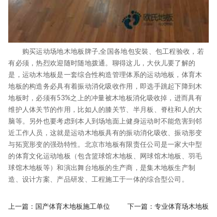
购买运动场地木地板牌子,全国各地包安裝、包工程验收，若
有必须，热烈欢迎随时随地拨通。聊得这儿，大伙儿要了解的
是，运动木地板是一套综合性构造管理体系的运动地板，体育木
地板的构造务必具有着振动消化吸收作用，即选手跳起下降到木
地板时，必须有53%之上的冲量被木地板消化吸收掉，进而具有
维护人体关节的作用，比如人的膝关节、半月板、脊柱和人的大
脑等。另外也要考虑到本人到场地面上健身运动时不能危害到邻
近工作人员，这就是运动木地板具有的振动消化吸收、振动形变
与拓宽形变的强劲特性。北京市地板有限责任公司是一家大中型
的体育文化运动地板（包含篮球馆木地板、网球馆木地板、羽毛
球馆木地板等）和演出舞台地板的生产商，是集木地板生产制
造、设计方案、产品研发、工程施工于一体的综合型公司。
上一篇：
国产体育木地板施工单位
下一篇：
专业体育场木地板