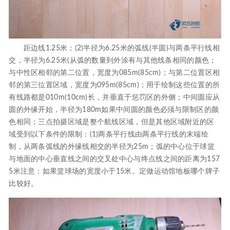
距边线1.25米；(2)半径为6.25米的弧线(半圆)与两条平行线相
交，半径为6.25米(从弧的数量到外涂有与其他线条相同的颜色；
与中性区相邻的第二位置，宽度为085m(85cm)；与第二位置区相
邻的第三位置区域，宽度为095m(85cm)；用于绘制这些位置的所
有线路都是010m(10cm)长，并垂直于惩罚区的外侧；中间圆应从
圆的外缘开始，半径为180m如果中间圆的颜色必须与限制区的颜
色相同；三点拍摄区域是整个航线区域，但是其他区域附近的区
域受到以下条件的限制：(1)两条平行线由两条平行线的末端绘
制，从两条弧线的外缘线相交的半径为25m；弧的中心位于球篮
与地面的中心垂直线之间的交叉处中心与终点线之间的距离为157
5米注意：如果篮球场的宽度小于15米。定做运动馆地板哪个牌子
比较好。