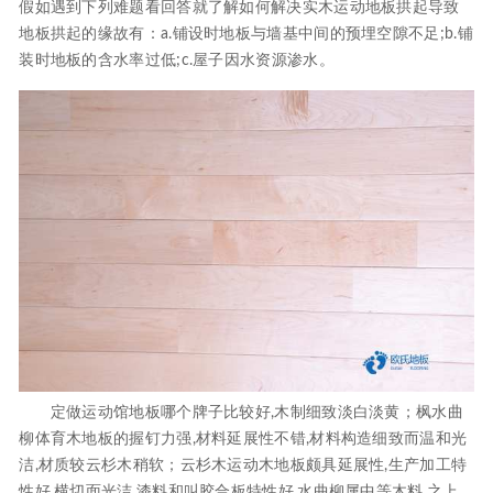
假如遇到下列难题看回答就了解如何解决实木运动地板拱起导致
地板拱起的缘故有：a.铺设时地板与墙基中间的预埋空隙不足;b.铺
装时地板的含水率过低;c.屋子因水资源渗水。
定做运动馆地板哪个牌子比较好,木制细致淡白淡黄；枫水曲
柳体育木地板的握钉力强,材料延展性不错,材料构造细致而温和光
洁,材质较云杉木稍软；云杉木运动木地板颇具延展性,生产加工特
性好,横切面光洁,漆料和叫胶合板特性好.水曲柳属中等木料.之上