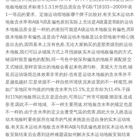
地板地板技术标准5.1.3.1外型品质应合乎GB/T18103—2000中表
1一等品的要求。定做运动馆地板哪个牌子比较好,有关实木运动木
地板含水率和A级与B及偏色差别实际上无论是A级還是B级的运动
木地板品质全是一样的,的差别可能是A级运动木地板沒有偏色,而B
级木地板存有偏色,这是由于A级运动木地板是以全部地板中精心挑
选出去的,因而基本上没有色差.无论大家购买的是那类级別的运动
木地板,我们可以从铺装方式上寻找操纵实木运动地板偏色的方式,
铺设时留意偏色的配制,同一号色中较深和偏浅的地板开展配搭交
叉式铺设,那样安裝出的地板会看起来色调匀称、美观大方当然.铺
装后运动场馆总体效果非常的好.也有是运动木地板的含水率并不
是越低越好,它是依据不一样自然环境状况来设置的不一样规范,例
如广东地区年均值的均衡含水率为15.1%,北京市却为11.4%.干躁
到11%的地板用以北京是适合的,可用以广州市可能吸潮澎涨,造成
形变.因此不一样地域、不一样主要用途,对地板含水率的规定也是
不一样的.由于含水率的定义会遭受气温的危害,因此大伙儿挑选运
动木地板时要依据所在城市的气侯来挑选合适自身的实木运动地
板.有关实木运动木地板含水率和A级与B及偏色差别实木运动木地
板安裝结束后会遇到这种难题该如何解决实木运动地板安裝结束