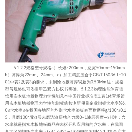
5.1.2.2规格型号规格a）长短≥200mm，总宽50mm~150mm.
b）薄厚为22mm、24mm。c）加工精度应合乎GB/T15036.1~20
01中表2及表3的要求，未刮涂地板薄厚误差为0.50Mm注：规格
型号规格也可依据甲乙双方协议书明确。5.1.2.3物理性能体育场
馆用实木板地板物理力学性能见本中国行业标准表1.表1体育场馆
用实木板地板物理力学性能指标值检测新项目企业指标含水率%6.
0≤含水率≤在我国各地区的均衡含水率漆板表面耐磨损g/100r≤0.1
5，且磨100r后漆层未磨透漆层粘合力级0~1漆层强度—≥H注：含
水率就是指实木板地板商品在未拆开和应用前的含水率，在我国
各地区的均衡含水率见GB/T6491—1999中的附则A5.1.3复合实木