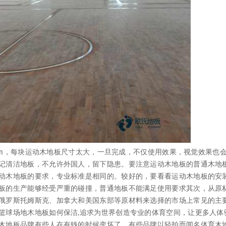
mm，每块运动木地板尺寸太大，一旦完成，不仅使用效果，视觉效果也
记清洁地板，不允许外国人，留下隐患。要注意运动木地板的普通木地
动木地板的要求，专业标准是相同的。较好的，要看看运动木地板的安
板的生产能够经受严重的碰撞，普通地板不能满足使用要求其次，从原
俄罗斯托姆斯克、加拿大和美国东部等原材料来选择的市场上常见的主
篮球场地木地板如何保洁,追求为世界创造专业的体育空间，让更多人体
木地板品牌有些人在有钱的时候变坏了，有些品牌以轻拍而闻名体育木