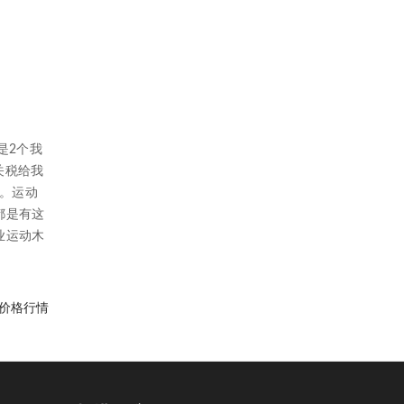
是2个我
关税给我
牌。运动
都是有这
业运动木
价格行情