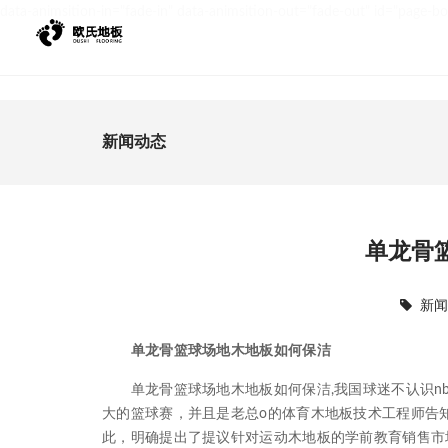
data-animsition-in="fade-in" data-animsition-out="fade-out" id="page-b
新闻动态
单龙骨
新
单龙骨篮球场地木地板如何保洁
单龙骨篮球场地木地板如何保洁,我国球迷不认识nba运
大的篮球赛，并且是老总o的体育木地板技术工程师告知
此，明确提出了提议针对运动木地板的学前教育销售市