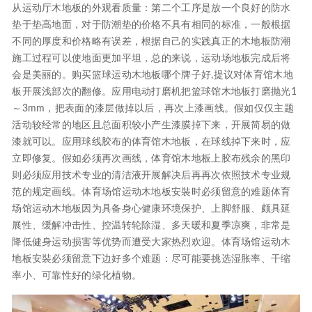
从运动厅木地板的外观看质量：第二个工序是放一个良好的防水
垫于垫高地面，对于防潮垫的价格不具有相同的标准，一般根据
不同的厚度和价格略有误差，根据自己的实践真正的木地板防潮
施工过程可以使地面更加平坦，总的来说，运动场地板完成后将
会是美丽的。购买篮球运动木地板哪个牌子好,提议对体育馆木地
板开展浅部次的翻修。应用电动打磨机把篮球馆木地板打磨抛光1
～3mm，把表面的漆层做掉以后，再次上漆画线。假如仅仅主题
活动较经常的地区且总面积较小产生漆膜掉下来，开展简易的做
漆就可以。应用球线胶布的体育馆木地板，在球线掉下来时，应
立即修复。假如必须再次画线，体育馆木地板上胶布残余的黑印
则必须应用技术专业的清洁液开展解决后再再次依照技术专业规
范的规定画线。体育场馆运动木地板安裝时必须留意的难题体育
场馆运动木地板因为具备身心健康环境保护、上脚舒服、颇具延
展性、缓解冲击性、控温转轮除湿、多天暖和夏季凉爽，非常是
降低健身运动损害等优势而遭受大家热烈欢迎。体育场馆运动木
地板安裝必须留意下边好多个难题：尽可能要挑选湿胀率、干缩
率小、可靠性好的绿化植物。