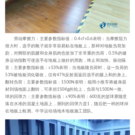
滑动摩擦力：主要参数指标值：0.4≤f≤0.6表明：当摩擦阻力
很大时，选手的靴子就非常容易粘在地板上，那样对地板负荷加
剧，对脚部的肌腱和全身肌肉也使加了非常重的负荷，0.5%的健
身运动指数可使选手在地板上做好的滑跑，终止和加快。振动隔
音：主要参数指标值：≥53%表明：当地板随负荷时，这一负荷的
53%被地板消化吸收，仅有47%反射面返回选手的腿上和的身上。
翻转负荷：主要参数指标值：1500N表明：能用小推车将健身器
材到场地面上翻转，可承担150Kg的轮上，负荷与1500N一致。
球的回弹力：主要参数指标值：≥90%表明：600克的篮球赛随意
落在水准的混凝土地面上，测到的回弹力是1，随后把一样的球掉
在地板上检测。中学运动场地木地板施工团队。