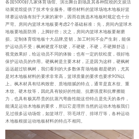
各国5000好几家体育场馆、演出舞台剧场及其各种院校的文娱活
动展览馆提供了技术专业服务。哪些材料的篮球场地木地板好篮
球赛运动场有别于大家的家中，因而在挑选木地板时规定也十分
严苛。房间内篮球木地板要考虑2个基础标准：先，房间内篮球木
地板要地面防滑，上脚好些；次之，房间内篮球木地板要耐磨
损。定制体育馆地板十大品牌,坚韧，加工时间不会产生刺，能保
护运动员不受；枫树硬度不软硬，不硬硬，不硬，不硬脚舒适；
视觉效果好，给运动员不同的体验；也有一定的软松度，很好地
保护运动员的作用。硬枫树是主要木材，正是因为这样，硬枫树
远远超过软枫树，我们看到的大多数体育场地板都是硬的，尤其
是对木地板材料的要求非常高，篮球质量的要求也要求90%以
上。枫木材具有结构致密、质地细腻的特点，通常是直木纹、重
木纹、硬木纹等，因此具有较好的性能、抗磨强度和抗摩擦能
力，也具有极其昂贵的抗蒸汽弯曲性能这些特点是先天的条件，
能满足运动木地板的要求，所以它是理所当然的运动木地板我们
见过很多运动场馆，如篮球厅、羽毛球厅、排球厅等，各种运动
木地板根据运动地板材料的特点不相同。