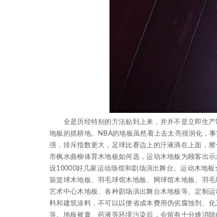
全是历经特别的方法贴到上来，并并不是立即生产制
地板的抓耕地。NBA的地板虽然看上去太亮很润化，
强，排斥指数更大，足球比赛边上的汗液滴在上面，擦
市枫水曲柳体育木地板如何选，运动木地板为顾客出示
设10000好几家运动场馆和剧场演出舞台。运动木地
裝篮球木地板、羽毛球馆木地板、网球馆木地板、羽毛
艺术中心木地板、各种剧场演出舞台木地板等。定制运
料和建筑涂料，不可以以便省成本费用伪劣腐蚀剂、化
等。地板被膏、药液等环境污染后，会留有十分难消除