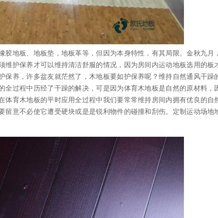
胶地板、地板垫，地板革等，但因为本身特性，有其局限。金秋九月
须维护保养才可以维持清洁舒服的情况，因为房间内运动地板选用的板
护保养，许多盆友就茫然了，木地板要如护保养呢？维持自然通风干躁
的全过程中历经了干躁的解决，可是因为体育木地板是自然的原材料，
在体育木地板的平时应用全过程中我们要常常维持房间内拥有优良的自
要留意不必使它遭受硬块或是是锐利物件的碰撞和刮伤。定制运动场地