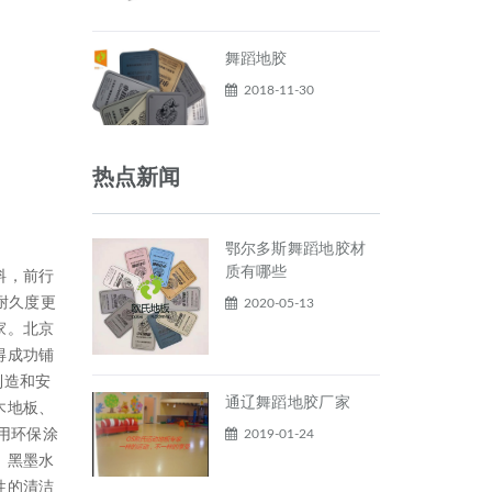
舞蹈地胶
2018-11-30
热点新闻
鄂尔多斯舞蹈地胶材
质有哪些
料，前行
耐久度更
2020-05-13
家。北京
得成功铺
制造和安
通辽舞蹈地胶厂家
木地板、
2019-01-24
用环保涂
、黑墨水
性的清洁