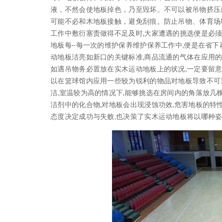
液，不然会使地板掉色，乃至毁坏。不可以被吊物挤压
可能不必和木地板接触，避免刮痕。防止吊物、体育场
工作中敷衍塞责做得不足及时,大家遭遇的挑选便是必须
地板每··每一次的维护保养维护保养工作中,便是在省
动地板洁亮如新口的关键标准,商品流通的气体在应用的
如遇吊物务必置放在实木运动地板上的状况,一定要留意
以在篮球馆内应用一些较为锐利的物品对地板导致不可避
洁,室温较为高的情况下,能够挑选在房间内的角落放几
洁剂中的化合物,对地板会出现浸蚀功效,危害地板的特
态度决定成功与失败,也决策了实木运动地板将以哪种