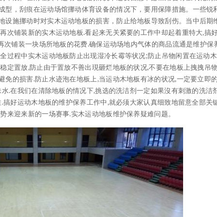
成型，刮痕在运动场馆挪动体育设备的情况下，要用保障措施。一些锐
地设施挪动时对实木运动地板的损害，防止给地板导致刮伤。当中后期
再次铺装新的实木运动地板.看起来无关紧要的工作中却起着重特大,搞
下再次铺装一块场所地板的花费.确保运动场地内气体的商品流通是维护保
全过程中实木运动地板防止出现湿冷长霉等状况;防止吊物闲置在运动木
稳定置放,防止由于置放不善出現砸烂地板的状况,不要在地板上拽拽吊物
免的损害.防止水迹泡在地板上,当运动木地板有冰的状况,一定要立即
株水.在我们在清除地板的情况下,挑选的洗洁剂一定如果沒有刺激的洗洁剂
性.搞好运动木地板的维护保养工作中,就必须大家认真细致地留意全部关键
姿势来迎来新的一场赛事.实木运动地板维护保养疑难问题。