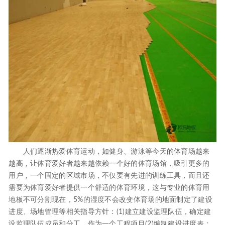
人们逐渐热爱体育运动，如健身、游泳等今天的体育场越来
越高，让体育爱好者越来越依赖一个好的体育场馆，吸引更多的
用户，一个固定的区域市场，不仅要有先进的训练工具，而且还
需要为体育爱好者提供一个舒适的体育环境，这与专业的体育用
地板不可分割现在，5%的湿度不会改变体育场的地面制定了建设
进度、场地管理等相关指导方针：(1)建立建设监理队伍，确定建
设监理队伍成员和分工，作为一个工程项目(2)编制建设进度表：