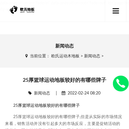
data-animsition-in="fade-in" data-animsition-out="fade-out" id="page-bo
dy-wrap">
新闻动态
当前位置：
欧氏运动木地板
>
新闻动态
>
25厚篮球运动地板较好的有哪些牌子
新闻动态
|
2022-02-24 08:20
25厚篮球运动地板较好的有哪些牌子
25厚篮球运动地板较好的有哪些牌子,但是从实际的市场情况
来看，销售活动并没有引起多大的市场反应，主要是促销活动的