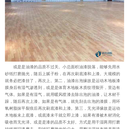
或是是油漆的品质不过关。小总面积油漆脱落，能够先用水
砂纸打磨抛光，随后上腻子粉，在再次刷底漆和上漆。大规模的
就务必把漆挂了，再次上。第二，油漆出泡缘故是运动木地板漆
膜身后有湿气渗透到，或是是体育木地板木质纹理裂开，里边有
气体。如果是有湿气，就用暖风喷漆去除出泡的油漆，让木材干
躁，随后再次上漆。如果是有气体，就先刮去出泡的漆膜，用环
氧树脂抹平裂痕后再次刷底漆和上漆。第三，无光泽缘故是运动
木地板未上底漆，或底漆未干就立即上漆，結果有漆被木材消化
吸收而无光泽。或是是漆的品质不太好。方式是用干湿两用打磨