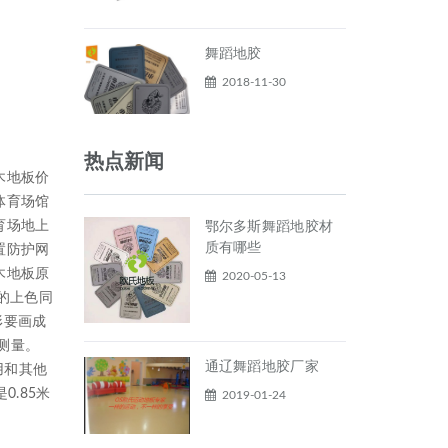
舞蹈地胶
2018-11-30
热点新闻
木地板价
体育场馆
育场地上
鄂尔多斯舞蹈地胶材
质有哪些
置防护网
木地板原
2020-05-13
的上色同
形要画成
线测量。
通辽舞蹈地胶厂家
用和其他
0.85米
2019-01-24