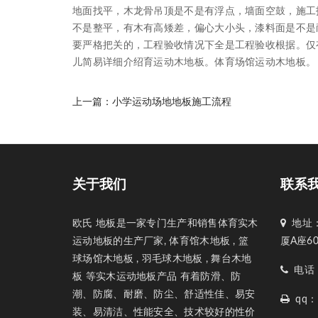
地面找平，木龙骨吊顶是不是有浮点，墙面空鼓，施工
不是整平，有木有高矮差，偏心大小头，漆料面是不是
要严格把关的，工程验收情况下全是工程验收根据。仅
儿简易详细介绍育运动木地板。体育场馆运动木地板。
上一篇：
小学运动场地地板施工流程
关于我们
联系
欧氏 地板是一家专门生产和销售体育实木
地址：
运动地板的生产厂家, 体育馆木地板 , 篮
厦A座6
球场馆木地板 , 羽毛球木地板 , 舞台木地
电话：1
板 等实木运动地板产品 有着防滑、防
潮、防腐、耐磨、防尘、舒适性佳、易安
qq：1
装、易清洁、性能安全、技术较好的性价