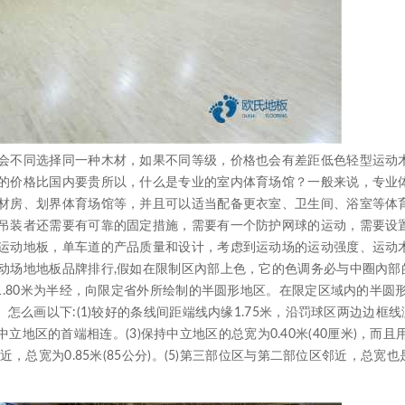
不同选择同一种木材，如果不同等级，价格也会有差距低色轻型运动
的价格比国内要贵所以，什么是专业的室内体育场馆？一般来说，专业
材房、划界体育场馆等，并且可以适当配备更衣室、卫生间、浴室等体
吊装者还需要有可靠的固定措施，需要有一个防护网球的运动，需要设
运动地板，单车道的产品质量和设计，考虑到运动场的运动强度、运动
动场地地板品牌排行,假如在限制区內部上色，它的色调务必与中圈內部
1.80米为半经，向限定省外所绘制的半圆形地区。在限定区域内的半圆
怎么画以下:(1)较好的条线间距端线内缘1.75米，沿罚球区两边边框
持中立地区的首端相连。(3)保持中立地区的总宽为0.40米(40厘米)，而且
总宽为0.85米(85公分)。(5)第三部位区与第二部位区邻近，总宽也是