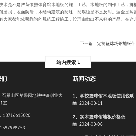
技术是不是严苛依照体育馆木地板的施工工艺。木地板的制作工艺，拼
耐磨损，地面防滑，木结构建筑的防蛀，防腐蚀是不是及时。这全是购
有大家都能依照靠谱的规范工程施工，没理由做出不来好的产品。在这
下一篇：
定制篮球场馆地板什
站内搜索
我们
新闻动态
石景山区苹果园地铁中铁创业大
1、学校篮球馆木地板使用说明
01室
2024-03-11
3716615020
2、实木篮球馆地板价格低
2024-03-08
597998753