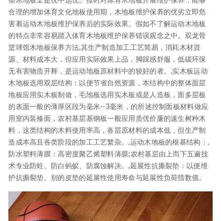
条木地板全是优中选优。按时对体育木地板开展维护保养，能够
合理的增加体育文化地板使用期，木地板维护保养的优劣立即危
害着运动木地板维护保养后的实际效果。假如不了解运动木地板
的特点非常容易踏入体育木地板维护保养错误观念之中。双龙骨
篮球馆木地板保养方法,其生产制造加工工艺简易，消耗木材資
源、材料成本大，但应用实际效果上品，脚踩感舒服，低碳环保
无有害物质开释，是运动地板原材料中的较好的者。,实木板运动
木地板选用双层结构：以便节省自然资源，本结构中的整体面层
地板应用实木板制做，毛地板选用实木板或是人造板，面多层板
的表面一般的薄厚区段为毫米--3毫米，的所述控制面板材料做应
用室内装修面，农村基层基钢板一般应用质优价廉的速生树种木
料，这类结构的木料使用率高，各层原材料的成本低，但生产制
造成本高且各类阶段的加工工艺繁杂。,运动木地板的根基结构：,
防水塑料薄膜：高密度聚乙烯塑料薄膜;农村基层由上而下五遍技
术专业防蛀、防白蚂蚁、防腐蚀解决。,延展性抗撕裂垫：以便维
护抗撕裂垫、别的皮垫的延展性使用寿命与延展性负荷指数值。