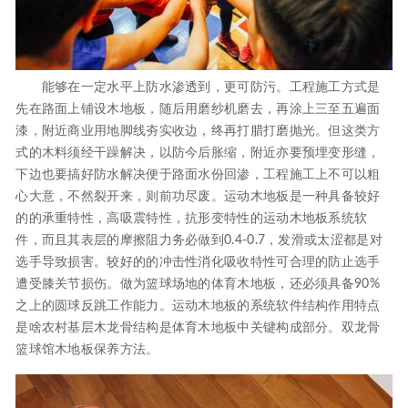
能够在一定水平上防水渗透到，更可防污。工程施工方式是
先在路面上铺设木地板，随后用磨纱机磨去，再涂上三至五遍面
漆，附近商业用地脚线夯实收边，终再打腊打磨抛光。但这类方
式的木料须经干躁解决，以防今后胀缩，附近亦要预埋变形缝，
下边也要搞好防水解决便于路面水份回渗，工程施工上不可以粗
心大意，不然裂开来，则前功尽废。运动木地板是一种具备较好
的的承重特性，高吸震特性，抗形变特性的运动木地板系统软
件，而且其表层的摩擦阻力务必做到0.4-0.7，发滑或太涩都是对
选手导致损害。较好的的冲击性消化吸收特性可合理的防止选手
遭受膝关节损伤。做为篮球场地的体育木地板，还必须具备90%
之上的圆球反跳工作能力。运动木地板的系统软件结构作用特点
是啥农村基层木龙骨结构是体育木地板中关键构成部分。双龙骨
篮球馆木地板保养方法。