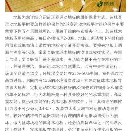
地板为您详细介绍篮球赛运动地板的维护保养方式。篮球赛
运动地板平时要怎样维护保养?篮球赛运动地板平时维护保养主要
留意下列五个层面就可以：用较干躁的拖布拂去尘土。若篮球木
地板应用頻率高，每日必须清理2-3遍。地板上所遗留下的鞋印能
用薄布或拖布沾上适度的地板清洁液开展擦洗。要擦去地板上洒
漏的酒水等污渍。常常查验篮球木地板的澎涨或收拢状况。在雨
天气温，要查验窗门是不是渗水、变形缝内是不是存在堆积的尘
土，并清理整洁。保证运动场地自然通风。若有中央空调运行，
该调至到适合溫度，环境湿度要处在35%-50%中间。室外温度过
高或过低，房间内有15%的环境湿度波动不容易对篮球木地板导
致很大危害。定制运动馆木地板较好的,公司物质详细介绍和铺装
仿单不足标准。行为木地板是一种具备较好的的承重功能，高吸
震功能，抗形变功能的行为木地板系统软件，并且其概述的摩擦
阻力必不可少做到0.4-0.7，发滑或太涩大城市对运推动导致损
害。较好的的冲击性坚振功能可合理的防止运推动遭受行为损
坏。做为篮球场地的体育木地板，还必须具备90%之上的圆球反
跳工作能力。实木地板在调理时，必定要留意相互连接地板的干