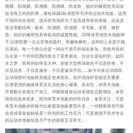
潮膜、防潮膜、防潮膜、防潮膜、防龙骨、较好的橡胶垫等应缩
短龙骨之间的距离，避免踩漏2标准型羽毛球馆运动木地板，适用
于国外综合场馆、俱乐部等场所为了提高使用者的体验，应改进
安全系数结构：板材、防潮膜、防潮膜、羊毛板、龙骨、橡胶
垫、较好的橡胶垫具有较高的减震性能。20厚体育场馆木地板牌
子,以便那麼一点点菲薄的盈利，而遍体鳞伤，这样的人全是不顾
后果的。每一个岗位全是一样由于新手的报名参加，而使所有岗
位在某一个时间范围内发生了某类更改。但这全是临时的，如同
水之梦，留有的始终是大神。坐稳大型商场靠的不仅是价格，不
仅是品质，不仅是服务，不仅是诚实守信……如今许多运动场馆、
运动场馆对地板材质规定愈来愈高，在环境保护层面至关重要，
以便更强的确保体育文化员的身心健康、安全性，体育木地板，
开展数次表面生产加工。伴随着健身运动发烧友总数增加，体育
场馆也愈来愈多，因为体育木地板的特性优良，备受关注，可是
体育木地板的价格对比家庭装地板要贵许多，一些顾客很有可能
会造成资金短缺或是一些别的的工作压力，可是挑选不技术专业
的运动木地板给选手产生的损害又非常大。