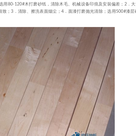
用80-120#木打磨砂纸，清除木毛、机械设备印痕及安裝偏差；2．
细致；3．清除、擦洗表面烟尘；4．面漆打磨抛光清除；选用500#漆层