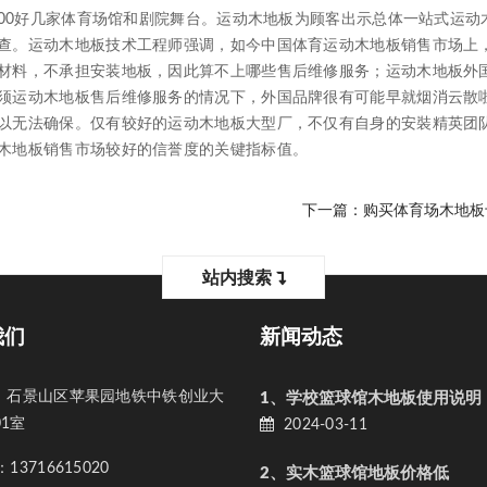
00好几家体育场馆和剧院舞台。运动木地板为顾客出示总体一站式运动
查。运动木地板技术工程师强调，如今中国体育运动木地板销售市场上
材料，不承担安装地板，因此算不上哪些售后维修服务；运动木地板外
须运动木地板售后维修服务的情况下，外国品牌很有可能早就烟消云散
以无法确保。仅有较好的运动木地板大型厂，不仅有自身的安裝精英团
木地板销售市场较好的信誉度的关键指标值。
下一篇：
购买体育场木地板
站内搜索
我们
新闻动态
石景山区苹果园地铁中铁创业大
1、学校篮球馆木地板使用说明
01室
2024-03-11
3716615020
2、实木篮球馆地板价格低