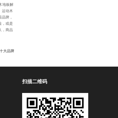
木地板解
，运动木
国品牌，
啦，或是
队，商品
十大品牌
扫描二维码