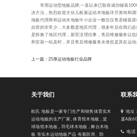
常用运动型地板品牌,一直以来已取得成功铺装100
决方法，热烈欢迎大伙儿检索运动木地板详尽资询和调
地板代理商和运动木地板中小企业一般仅仅售卖铺装原
自营的非常少，大多数是地区代理，很多年后在我们必
是拆换了地区代理，新官没理往事，售后维修服务以也
和安裝一站及时，并且售后维修服务水准也是其在运动
上一篇：
25厚运动地板行业品牌
关于我们
联系
欧氏 地板是一家专门生产和销售体育实木
地址：
运动地板的生产厂家, 体育馆木地板 , 篮
厦A座6
球场馆木地板 , 羽毛球木地板 , 舞台木地
电话：1
板 等实木运动地板产品 有着防滑、防