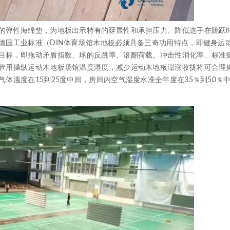
弹性海绵垫，为地板出示特有的延展性和承担压力、降低选手在跳跃
德国工业标准（DIN体育场馆木地板必须具备三奇功用特点，即健身运
目标，即拖动矛盾指数、球的反跳率、滚翻荷载、冲击性消化率、标准
管用操纵运动木地板场馆温度湿度，减少运动木地板澎涨收拢将可合理
体溫度在15到25度中间，房间内空气湿度水准全年度在35％到50％