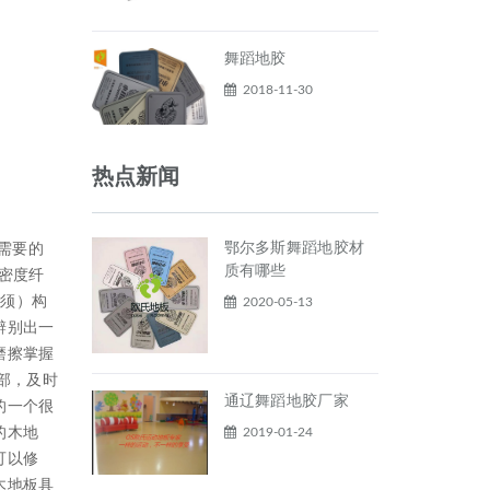
舞蹈地胶
2018-11-30
热点新闻
鄂尔多斯舞蹈地胶材
需要的
质有哪些
密度纤
必须）构
2020-05-13
辨别出一
磨擦掌握
部，及时
通辽舞蹈地胶厂家
的一个很
2019-01-24
的木地
可以修
木地板具